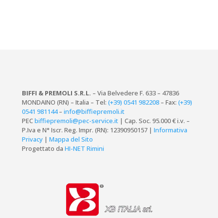
BIFFI & PREMOLI S.R.L.
– Via Belvedere F. 633 – 47836
MONDAINO (RN) – Italia – Tel:
(+39) 0541 982208
– Fax:
(+39)
0541 981144
–
info@biffiepremoli.it
PEC
biffiepremoli@pec-service.it
| Cap. Soc. 95.000 € i.v. –
P.Iva e N° Iscr. Reg. Impr. (RN): 12390950157 |
Informativa
Privacy
|
Mappa del Sito
Progettato da
HI-NET Rimini