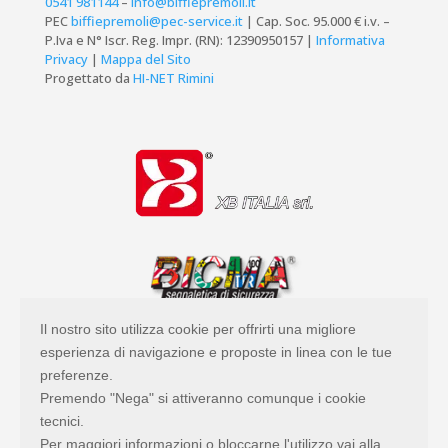
0541 981144
–
info@biffiepremoli.it
PEC
biffiepremoli@pec-service.it
| Cap. Soc. 95.000 € i.v. –
P.Iva e N° Iscr. Reg. Impr. (RN): 12390950157 |
Informativa
Privacy
|
Mappa del Sito
Progettato da
HI-NET Rimini
Il nostro sito utilizza cookie per offrirti una migliore
esperienza di navigazione e proposte in linea con le tue
preferenze.
Premendo "Nega" si attiveranno comunque i cookie
tecnici.
Per maggiori informazioni o bloccarne l'utilizzo vai alla