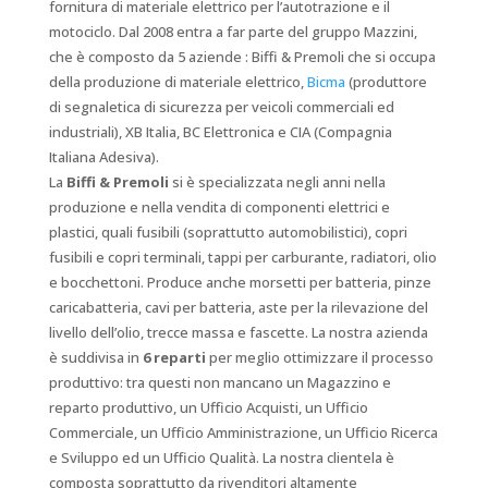
fornitura di materiale elettrico per l’autotrazione e il
motociclo. Dal 2008 entra a far parte del gruppo Mazzini,
che è composto da 5 aziende : Biffi & Premoli che si occupa
della produzione di materiale elettrico,
Bicma
(produttore
di segnaletica di sicurezza per veicoli commerciali ed
industriali), XB Italia, BC Elettronica e CIA (Compagnia
Italiana Adesiva).
La
Biffi & Premoli
si è specializzata negli anni nella
produzione e nella vendita di componenti elettrici e
plastici, quali fusibili (soprattutto automobilistici), copri
fusibili e copri terminali, tappi per carburante, radiatori, olio
e bocchettoni. Produce anche morsetti per batteria, pinze
caricabatteria, cavi per batteria, aste per la rilevazione del
livello dell’olio, trecce massa e fascette. La nostra azienda
è suddivisa in
6 reparti
per meglio ottimizzare il processo
produttivo: tra questi non mancano un Magazzino e
reparto produttivo, un Ufficio Acquisti, un Ufficio
Commerciale, un Ufficio Amministrazione, un Ufficio Ricerca
e Sviluppo ed un Ufficio Qualità. La nostra clientela è
composta soprattutto da rivenditori altamente